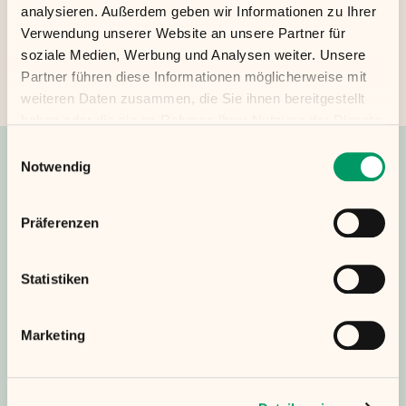
analysieren. Außerdem geben wir Informationen zu Ihrer
Zurück zur Startseite
Verwendung unserer Website an unsere Partner für
soziale Medien, Werbung und Analysen weiter. Unsere
Partner führen diese Informationen möglicherweise mit
weiteren Daten zusammen, die Sie ihnen bereitgestellt
haben oder die sie im Rahmen Ihrer Nutzung der Dienste
gesammelt haben.
Einwilligungsauswahl
Notwendig
Der Profikoch für dein Unternehmen.
Präferenzen
Statistiken
Menü
Marketing
Home
Unsere Verantwortung
Produkt
Kontakt
Über uns
FAQ
Presse
Team