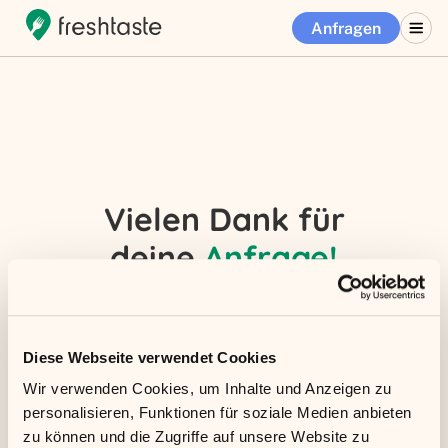
Anfragen
Vielen Dank für
deine
Anfrage!
Wir melden uns innerhalb der nächsten Tage mit
einem Termin für's Testessen zurück, damit du
und dein Team so schnell wie möglich in den
Diese Webseite verwendet Cookies
Genuss von Mittagspausen kommt, die ihr
Wir verwenden Cookies, um Inhalte und Anzeigen zu
entspannt im Team verbringen könnt – mit
personalisieren, Funktionen für soziale Medien anbieten
frischem & leckerem Essen! 🙌
zu können und die Zugriffe auf unsere Website zu