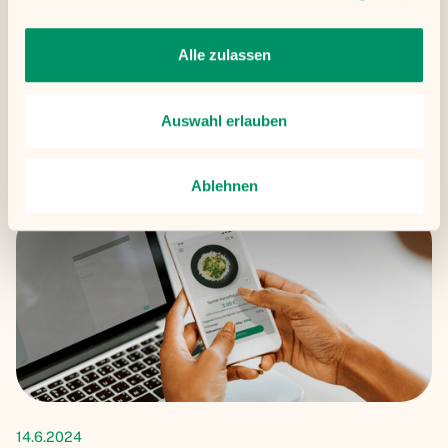
Nachhaltigkeit am Arbeitsplatz: Frisches
Essen als Initiative
Alle zulassen
Nachhaltigkeit ist kein Trend, sondern eine
Verantwortung, die Unternehmen ernst nehmen
Auswahl erlauben
müssen. Das Konzept von freshtaste stellt eine
innovative Lösung dar.
Ablehnen
Artikel
14.6.2024