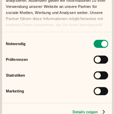
analysieren. Außerdem geben wir Informationen zu Ihrer
Innovative Verpflegung im ländlichen
Verwendung unserer Website an unsere Partner für
Industriegebiet: EIZO GmbH setzt auf
soziale Medien, Werbung und Analysen weiter. Unsere
freshtaste
Partner führen diese Informationen möglicherweise mit
Die Umstellung von einem Tiefkühlanbieter zu
weiteren Daten zusammen, die Sie ihnen bereitgestellt
freshtaste hat das Mittagessen bei EIZO
haben oder die sie im Rahmen Ihrer Nutzung der Dienste
komplett verändert.
gesammelt haben.
Einwilligungsauswahl
Notwendig
Präferenzen
Statistiken
Marketing
Artikel
17.6.2024
Details zeigen